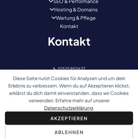
SEO & Performance
Hosting & Domains
Wartung & Pflege
Kontakt
Kontakt
📞 01525 9511637
✉️ kontakt@nextwebsolution.de
Diese Seite nutzt Cookies für Analysen und um dein
Erlebnis zu verbessern. Wenn du auf Akzeptieren klickst,
📍 Dresden, Deutschland
erklärst du dich damit einverstanden, dass wir Cookies
verwenden. Erfahre mehr auf unserer
Datenschutzerklärung
.
AKZEPTIEREN
© 2026 · Nextwebsolution · Friedl & Friedl GbR ·
Alle Rechte vorbehalten ·
COOKIE-EINSTELLUNGEN
ABLEHNEN